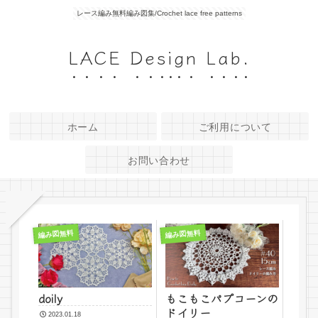
レース編み無料編み図集/Crochet lace free patterns
LACE Design Lab.
ホーム
ご利用について
お問い合わせ
編み図無料
編み図無料
doily
もこもこパプコーンの
ドイリー
2023.01.18