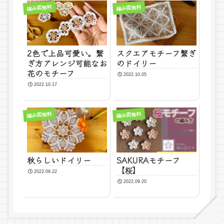
編み図無料
編み図無料
2色で上品可愛い。繋
スクエアモチーフ繋ぎ
ぎ方アレンジ可能なお
のドイリー
花のモチーフ
2022.10.05
2022.10.17
編み図無料
編み図無料
秋らしいドイリー
SAKURAモチーフ
【桜】
2022.09.22
2022.09.20