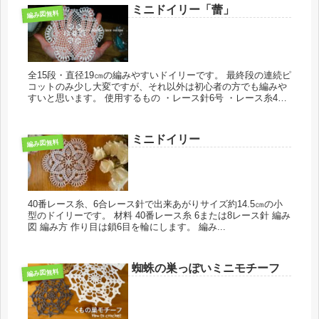
ミニドイリー「蕾」
編み図無料
全15段・直径19㎝の編みやすいドイリーです。 最終段の連続ピ
コットのみ少し大変ですが、それ以外は初心者の方でも編みや
すいと思います。 使用するもの ・レース針6号 ・レース糸40
番8ｇ（余裕をもって10ｇ...
ミニドイリー
編み図無料
40番レース糸、6合レース針で出来あがりサイズ約14.5㎝の小
型のドイリーです。 材料 40番レース糸 6または8レース針 編み
図 編み方 作り目は鎖6目を輪にします。 編み...
蜘蛛の巣っぽいミニモチーフ
編み図無料