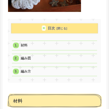
目次
材料
編み図
編み方
材料