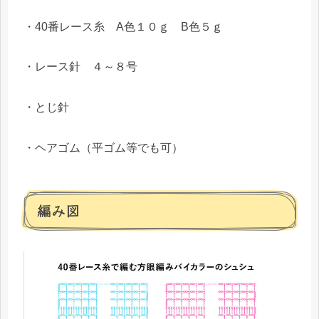
・40番レース糸 A色１０ｇ B色５ｇ
・レース針 ４～８号
・とじ針
・ヘアゴム（平ゴム等でも可）
編み図