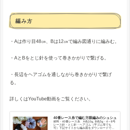
編み方
・Aは作り目48㎝、Bは12㎝で編み図通りに編みむ。
・AとBをとじ針を使って巻きかがりで繋げる。
・長辺をヘアゴムを通しながら巻きかがりで繋げ
る。
詳しくはYouTube動画をご覧ください。
40番レース糸で編む方眼編みのシュシュ
材料・40番レース糸 A色10g, B色5g・4～8号
レース針・とじ針・ヘアゴム（平ゴム等でも
可）下記サイトから編み図をダウンロードでき