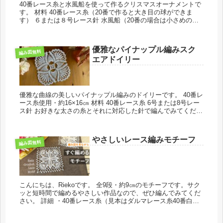
40番レース糸と水風船を使って作るクリスマスオーナメントで
す。 材料 40番レース糸（20番で作ると大き目の球ができま
す） ６または８号レース針 水風船（20番の場合は小さめの風
船） 空気入れ（あったほうが...
優雅なパイナップル編みスク
編み図無料
エアドイリー
優雅な曲線の美しいパイナップル編みのドイリーです。 40番レ
ース糸使用・約16×16㎝ 材料 40番レース糸 6号または8号レー
ス針 お好きな太さの糸とそれに対応した針で編んでみてくださ
い。 ...
やさしいレース編みモチーフ
編み図無料
こんにちは、Riekoです。 全9段・約9㎝のモチーフです。サク
ッと短時間で編めるやさしい作品なので、ぜひ編んでみてくだ
さい。 詳細 ・40番レース糸（見本はダルマレース糸40番白）
糸使用量3g（余裕をもって5ｇ...