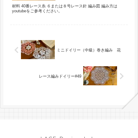
材料 40番レース糸 ６または８号レース針 編み図 編み方は
youtubeをご参考ください。
ミニドイリー（中級）巻き編み 花
レース編みドイリー#49